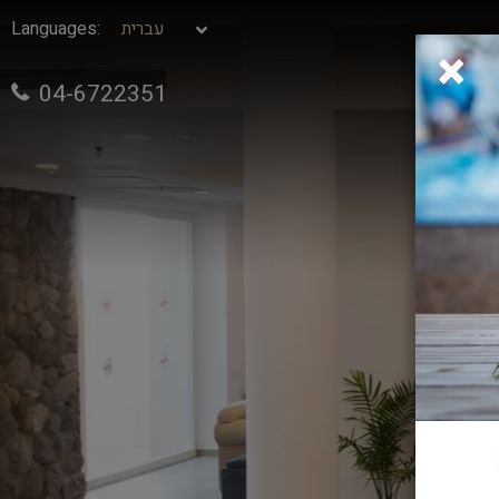
:Languages
×
04-6722351