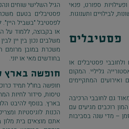
פעילויות ספורט, פנאי
הגיל השלישי שוחים ונהנ
ת, לבילויים ותענוגות.
פסטיבלים בטעם משכר
לפסטיבל "בשביל היין". 
או בקבוצה, ללמוד על ההב
פסטיבלים
משלבים נכון בין יין לבין
משכרת במובן מרומם הנ
בחודשים מאי או יוני.
לחובבי פסטיבלים או
סטורייה גליליי. המקום
חופשה בארץ ע
ואירועים המתקיימים
חופשה בחו"ל תמיד כרוכה
טיסות, סידור לחיות המח
מאוד גם לחובבי הרכיבה
בארץ. בנוסף להיבט הלו
מון רוכבים מגיעים עם
הכנות לוגיסטיות ומצרי
זמן – מדי שנה בסביבות
אתם מוצאים בית מלון ב