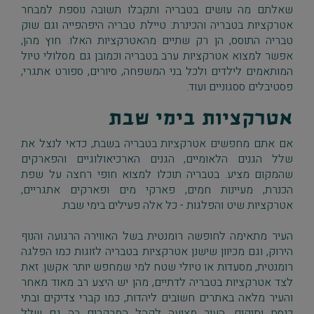
שאלתם מה עושים בטבריה ותקבלו תשובה נוספת למבחר
אטרקציות בטבריה והכינרת: טיילת טבריה היפהפייה וגם שוק
טבריה התוסס, הן רק שתיים מהאטרקציות האלו. חוץ מהן,
אפשר למצוא אטרקציות ערב בטבריה וכמובן גם מסלולי טיול
המותאמים לילדים ולכל בני המשפחה, סיורים, ספורט אתגרי,
פסטיבלים ססגוניים ועוד.
אטרקציות בימי שבת
אם אתם מחפשים אטרקציות בטבריה בשבת, כדאי לנצל את
שלל הגנים הלאומיים, הגנים הארכיאולוגיים והפארקים
שהמקום מציע. בטבריה תוכלו למצוא חופי רחצה על שפת
הכנרת, מעיינות חמים, פארקי מים ופארקים אתגריים,
אטרקציות שיט והפלגות - כל אלה פעילים בימי שבת.
העיר מתאימה לחופשה רומנטית בשל האווירה הרגועה והנוף
הירוק, וגם מכיוון שישנן אטרקציות בטבריה לזוגות כמו הפלגה
רומנטית, מסעדות או טיולי שטח למי שמחפש יותר אקשן. זאת
לצד אטרקציות בטבריה לדתיים, מהן יש היצע רב מאוד מאחר
והעיר מלאה באתרים חשובים ליהדות, כמו קברי צדיקים ובתי
כנסת ותיקים. העיר מציעה לקהל המבקרים בה גם שלל