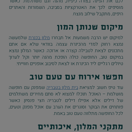
לכם את הפינה בצורה כיפית, מהנה וגם משתלמת. כאשר
מוסיפים לכך את האטרקציות בסביבה, השמורות והאתרים
היפים, מתקבל שילוב מנצח.
מיקום שנותן המון
למיקום יש הרבה משמעות. אל תבחרו
מלון בכנרת
שלמעשה
נמצא רחוק למדי מהכינרת עצמה. בוודאי שלא אם אתם
מתכננים לצאת לטבילה קצרה או ארוכה. כאשר המלון נמצא
במיקום טוב, החופשה כולה הופכת מהנה יותר וקל לערוך
טיולים רגליים ליד הכינרת או לצאת לסיבוב אופניים חווייתי.
חפשו אירוח עם טעם טוב
עוד טיפ חשוב למציאת
בית מלון בטבריה
שמפנק עם חופשה
מושלמת – האוכל. תוכלו למצוא לא סתם מחירים משתלמים
של דילים אלא אפילו דילים לטבריה חצי פנסיון. כאשר
פותחים את הבוקר וסוגרים את הערב עם אוכל מפנק וטעים,
לכל החופשה מתלווה טעם טוב באמת.
מתקני המלון, איכותיים