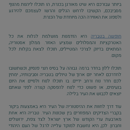
ביותר עבורכם היא שיט מאורגן בכנרת, הו תוכלו ליהנות מהנוף
מסביבכם, הקשיבו לרחש הגלים והרשו לעצמכם להירגע
ולספוג את האווירה הכה מיוחדת של הכנרת.
חופשה בטבריה
היא הזדמנות מושלמת לגלות את כל
האטרקציות והמסלולים שמציע האזור. ממלון אסטוריה,
המתאים בדיוק לצרכי המטיילים, תוכלו לצאת בקלות לכל
מקום.
תוכלו ללון בחדר ברמה גבוהה על בסיס חצי פנסיון, וכשתשובו
לחדרכם לאחר יום ארוך של טיולים בטבריה וסביבותיה, ימתין
לכם חדר נוח ורחב ידיים. בו תוכלו לנוח ולסיים את היום
בנעימים, או
פשוט כדי לנוח להפסקה קצרה לפני שאתם
יוצאים לכבוש את העיר בלילה
.
עוד דרך לחוות את ההיסטוריה של העיר היא באמצעות ביקור
בקברי הצדיקים המפוזרים בין שכונות העיר. טבריה היא אחת
מארבעת ערי הקודש של ארץ ישראל לצד צפת, ירושלים
וחברון. לכן, היא נחשבת למוקד עלייה לרגל של העם היהודי