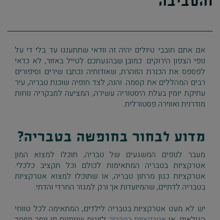
והסביבה
אם אתם חובבי טיולים יהיה זה וודאי שתתענגו עד בלי די על
נופי הצפון הירוקים. כמובן שבהגעתכם לטייל באזור, לא כדאי
לפספס את הכנרת הזוהרת, שאודותיה נכתבו שירים וסיפורים
רבים המהללים את קסמה. והנה, לצד חופיה שוכנת טבריה, עיר
עתיקת יומין בעלת היסטוריה עשירה, המציעה למבקריה נוחות
מודרנית ואווירה פסטורלית.
מדוע לבחור בחופשה בטבריה?
מעבר לנופים המשגעים של טבריה, תוכלו למצוא המון
אטרקציות בטבריה המתאימות לכולם וכל תקציב כלכלי.
אטרקציות כגון מרתון טבריה, או שתוכלו למצוא אטרקציות
בטבריה לדתיים, שהמיועדות אך ורק למגזר החרדי והדתי.
יש לא מעט אטרקציות בטבריה לילדים, המתאימה לכל טווחי
הגילאים, או
אטרקציות בטבריה
לזוגות שנותנות פן יותר מיוחד