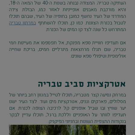
העתיקה טבריה. המצודה נבנתה בשנות ה-40 של המאה ה-18,
והיא מורכבת מאבנים אופייניות לאזור כמו, הבזלת. צידה
המודרני של העיר נחשף כמובן בחופיה של העיר, שבהם תוכלו
לטבול בכנרת הצוננת. כמו כן, תוכלו להשתתף
במרתון טבריה
המתרחש כל שנה לצד קו המים של הכנרת.
אם תעדיפו חוויית ספא מפנקת, אל תפספסו את מעיינות חמי
טבריה, שם תגלו מרחצאות מינרליים חמים, בריכת שחייה
אולימפית וטיפולי ספא שונים.
אטרקציות סביב טבריה
במרחק נסיעה קצר מטבריה, תוכלו לטייל במגוון רחב ביותר של
מסלולים, פארקים וגנים, אטרקציות מים ועוד. לצד העיר ישנו
יער שוויץ ובו שביל אופניים קל לרכיבה הצופה לכנרת. אם
תעדיפו לוותר על האופניים וללכת ברגל, תוכלו עדיין לבקר
בנקודות התצפית השונות ובחניוני הפיקניק.