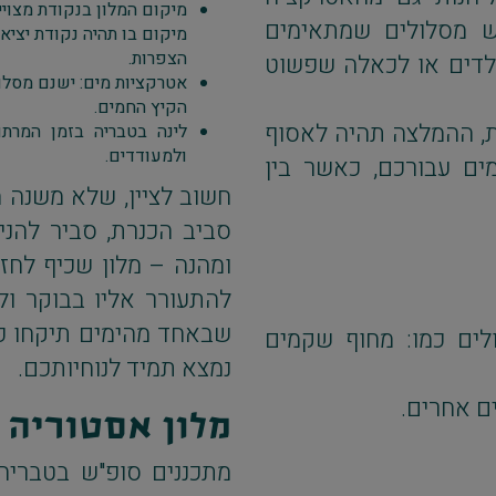
מיקום המלון בנקודת מצויי
ש מסלולים שמתאימים
מיקום בו תהיה נקודת יציא
הצפרות.
לדים או לכאלה שפשוט
אטרקציות מים: ישנם מסלול
הקיץ החמים.
ת, ההמלצה תהיה לאסוף
לינה בטבריה בזמן המרתו
ולמעודדים.
ים עבורכם, כאשר בין
חשוב לציין, שלא משנה 
סביב הכנרת, סביר להנ
ומהנה – מלון שכיף לחזור
להתעורר אליו בבוקר ול
שבאחד מהימים תיקחו פסק
ים כמו: מחוף שקמים
נמצא תמיד לנוחיותכם.
ים אחרים.
מלון אסטוריה ג
מתכננים סופ"ש בטבריה 