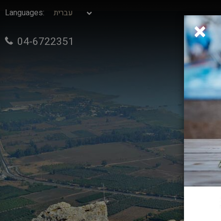
:Languages
×
04-6722351