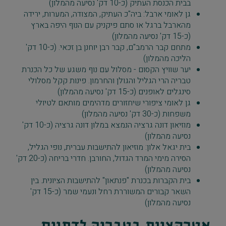
בבית הכנסת העתיק (כ-10 דק' נסיעה מהמלון)
גן לאומי ארבל: ביה"כ העתיק, המצודה, המערות, ירידה
מהארבל ברגל או סתם פיקניק עם הנוף היפה בארץ
(כ-15 דק' נסיעה מהמלון)
מתחם קבר הרמב"ם, קבר רבן יוחנן בן זכאי. (כ-10 דק'
הליכה מהמלון)
יער שוויץ הקסום - מסלול עם נוף משגע של כל הכנרת
טבריה הרי הגליל והגולן והחרמון. פינות קקל מסלולי
סינגלים לאופנים (כ-15 דק' נסיעה מהמלון)
גן לאומי ציפורי שיחזורים מדהימים מותאם לטיולי
משפחות (כ-30 דק' נסיעה מהמלון)
מוזיאון דונה גרציה הנמצא במלון דונה גרציה (כ-10 דק'
נסיעה מהמלון)
בית יגאל אלון: מוזיאון להתישבות עברית, נופי הגליל,
הסירה מימי המרד הגדול, החורבן. חדרי בריחה (כ-20 דק'
נסיעה מהמלון)
בית הקברות בכנרת "פנתאון" להתישבות הציונית. בין
השאר קבורים המשוררת רחל ונעמי שמר (כ-15 דק'
נסיעה מהמלון)
אטרקציות בטבריה לדתיים