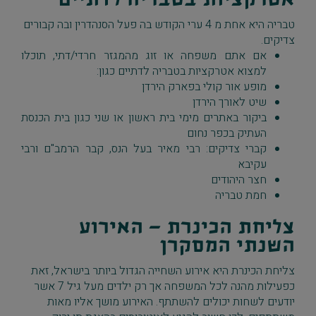
טבריה היא אחת מ 4 ערי הקודש בה פעל הסנהדרין ובה קבורים
צדיקים.
אם אתם משפחה או זוג מהמגזר חרדי/דתי, תוכלו
למצוא אטרקציות בטבריה לדתיים כגון:
מופע אור קולי בפארק הירדן
שיט לאורך הירדן
ביקור באתרים מימי בית ראשון או שני כגון בית הכנסת
העתיק בכפר נחום
קברי צדיקים: רבי מאיר בעל הנס, קבר הרמב"ם ורבי
עקיבא
חצר היהודים
חמת טבריה
צליחת הכינרת - האירוע
השנתי המסקרן
צליחת הכינרת היא אירוע השחייה הגדול ביותר בישראל, זאת
כפעילות מהנה לכל המשפחה אך רק ילדים מעל גיל 7 אשר
יודעים לשחות יכולים להשתתף. האירוע מושך אליו מאות