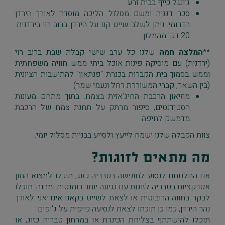
ג'ונגל כייף בבית זרע
סכר דגניה ומשם מסלול הליכה מוסדר לאורך הירדן
הדרומי. ניתן לשלב שייט קנו על הירדן ברוב רוי בירדנית.
20 דק' מהמלון.
**
המלצה חמה
שלנו כל ערב שישי קבלת שבת ברוב רוי
(ירדנית) עם מוסיקה פינות אוכל ביתי ממש חוויה משפחתית
וממש בסמוך בית הקברות בכנרת "פנתאון" להתישבות הציונית
(בין השאר, קברי המשוררת רחל ונעמי שמר)
מוזיאון הרכבת החיג'אזית בצמח. בתוך מתחם מעונות
הסטודנטים, סיפור מרתק על תחנת צמח של הרכבת
מדמשק לחיפה.
צוות הקבלה שלנו ישמח לייעץ ולסייע בבניית מסלול יומי.
מה מתאים לזוגות?
אם החלטתם לנסוע לחופשה בטבריה כזוג, תוכלו למצוא המון
אטרקציות בטבריה לזוגות עם נגיעה יותר רומנטית ומהנה. תוכלו
לבקר בחווה הרובוטית או לצאת לשייט בקאנו אינדיאני לאורך
נהר הירדן, כמו כן תוכתו לצאת לנסיעה כייפית על ג'יפים.
תוכלו להישתתף בצליחת הכינרת או במרתון טבריה כזוג, או