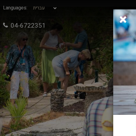
:Languages
×
04-6722351
?